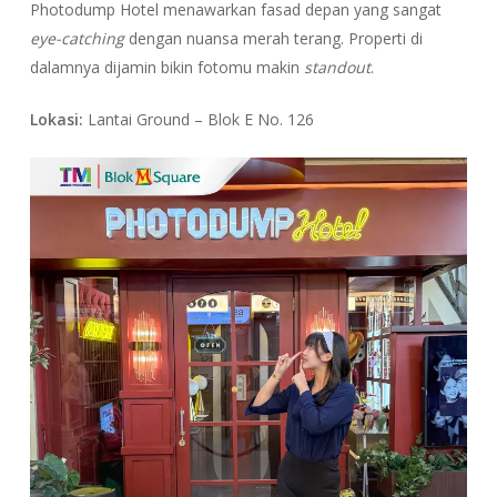
Photodump Hotel menawarkan fasad depan yang sangat
eye-catching
dengan nuansa merah terang. Properti di
dalamnya dijamin bikin fotomu makin
standout
.
Lokasi:
Lantai Ground – Blok E No. 126