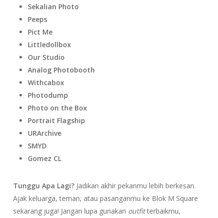
Sekalian Photo
Peeps
Pict Me
Littledollbox
Our Studio
Analog Photobooth
Withcabox
Photodump
Photo on the Box
Portrait Flagship
URArchive
SMYD
Gomez CL
Tunggu Apa Lagi?
Jadikan akhir pekanmu lebih berkesan.
Ajak keluarga, teman, atau pasanganmu ke Blok M Square
sekarang juga! Jangan lupa gunakan
outfit
terbaikmu,