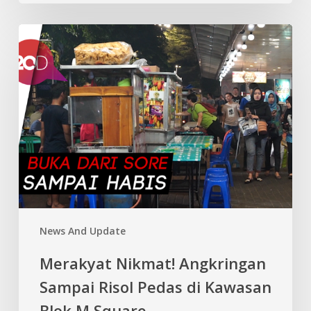
Merakyat
Nikmat!
Angkringan
Sampai
Risol
Pedas
di
Kawasan
Blok
M
Square
News And Update
Merakyat Nikmat! Angkringan
Sampai Risol Pedas di Kawasan
Blok M Square