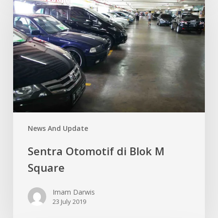
Otomotif
di
Blok
M
Square
News And Update
Sentra Otomotif di Blok M
Square
Imam Darwis
23 July 2019