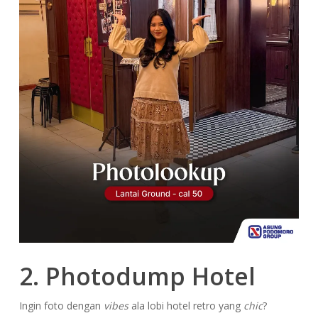
2. Photodump Hotel
Ingin foto dengan
vibes
ala lobi hotel retro yang
chic
?