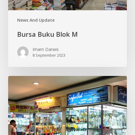
News And Update
Bursa Buku Blok M
Imam Darwis
8 September 2023
Pusat
Percetakan
dan
Plakat
Blok
M
Square